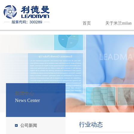
向湖
喜讯：米兰milan（中国）荣
获“科技
“乘风.破浪.共创.辉煌”
首页
关于米兰mila
喜讯：米兰milan（中国）喜迎高
米兰milan（中国）
新科
感恩有你 一路同行 丨利德
强强联手 共铸辉煌 | 利德
喜讯：米兰milan（中国）荣
获“2018年
喜讯：米兰milan（中国）参考实
验室
米兰milan（中国）成功举办2018
新闻中心
年代理
News Center
米兰milan（中国）盛大亮相2018
美国芝
米兰milan（中国）在2017年
RELA试验中再
行业动态
米兰milan（中国）在2018年卫生
公司新闻
部参考