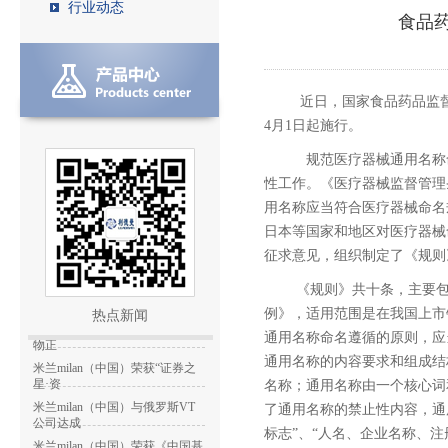
行业动态
为促进医学装备领域发展
食品
山水之都，美丽重庆！利
米兰milan（中国）荣获“2017年
近日，国家食品药品监督
度中国
4月1日起施行。
2017全国检验大会圆满落幕
规范医疗器械通用名称
米兰milan（中国）闪耀CACLP
2025：创新
性工作。《医疗器械监督管理
邀请函丨米兰milan（中国）邀您
用名称应当符合医疗器械命名
共聚
日本等国家和地区对医疗器械
米兰milan（中国）获评中上
征求意见，组织制定了《规则
协“2024上
米兰milan（中国）再次入选 “北
《规则》共十条，主要包
京专
例》，适用范围是在我国上市
热点新闻
米兰milan（中国）与苏州立禾生
物正
通用名称命名遵循的原则，应
米兰milan（中国）荣获“证券之
通用名称的内容要求和组成结
星·资
名称；通用名称由一个核心词
米兰milan（中国）与俄罗斯VT
了通用名称的禁止性内容，通
公司达成
标志”、“人名、企业名称、
米兰milan（中国）荣获《中国基