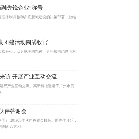
畅融先锋企业”称号
管理体制调整和亦庄新城建设的决策部署，总结
9年度团建活动圆满收官
放松身心，以更饱满的精神、更积极的态度面对
华来访 开展产业互动交流
华来访，进行产业互动交流。高新科控邀请了广州市黄
..
作伙伴答谢会
（中国）-2019合作伙伴答谢会帷幕。雨声作伴乐，
四面八方相...