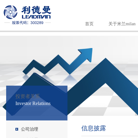
首页
关于米兰mila
米兰milan（中国）
投资者关系
Investor Relations
信息披露
公司治理