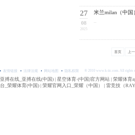
27
米兰milan（中
...
08
2025
首页
上一
® 2010 www.k-iic.com. All righ
友情链接
法律法规
网站地图
隐私权限
亚搏在线_亚搏在线(中国)
|
星空体育·(中国)官方网站
|
荣耀体育a
台_荣耀体育(中国)
|
荣耀官网入口_荣耀（中国）
|
雷竞技（RAY