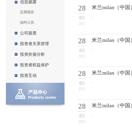
信息披露
28
米兰milan（
定期报告
...
03
临时公告
2025
公司股票
28
米兰milan（
投资者关系管理
...
03
投资价值分析
2025
投资者权益保护
28
米兰milan（
投资互动
...
03
2025
28
米兰milan（
...
03
2025