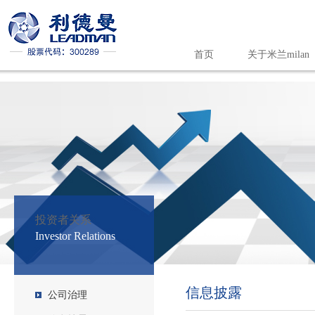
首页
关于米兰mila
米兰milan（中国）
投资者关系
Investor Relations
信息披露
公司治理