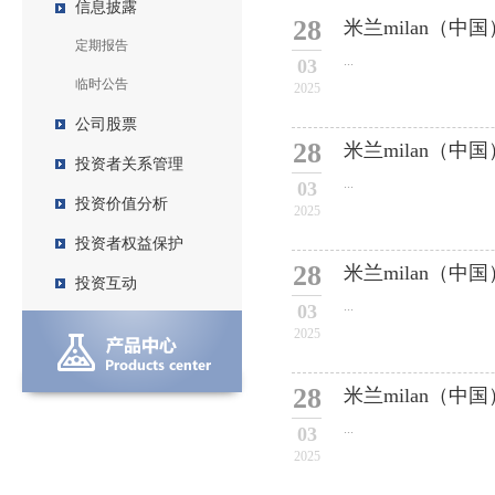
信息披露
28
米兰milan（
定期报告
...
03
临时公告
2025
公司股票
28
米兰milan（中
投资者关系管理
...
03
投资价值分析
2025
投资者权益保护
28
米兰milan（
投资互动
...
03
2025
28
米兰milan（
...
03
2025